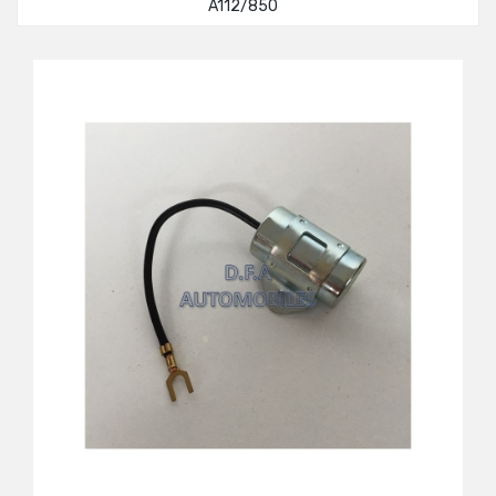
A112/850