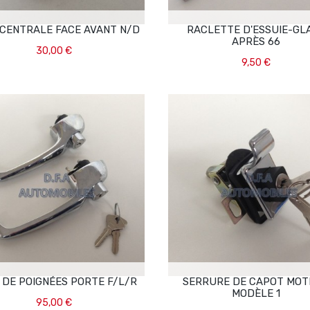
 CENTRALE FACE AVANT N/D
RACLETTE D'ESSUIE-GL
APRÈS 66
30,00 €
9,50 €
Ajouter Au Panier
Ajouter Au Panier
 DE POIGNÉES PORTE F/L/R
SERRURE DE CAPOT MO
MODÈLE 1
95,00 €