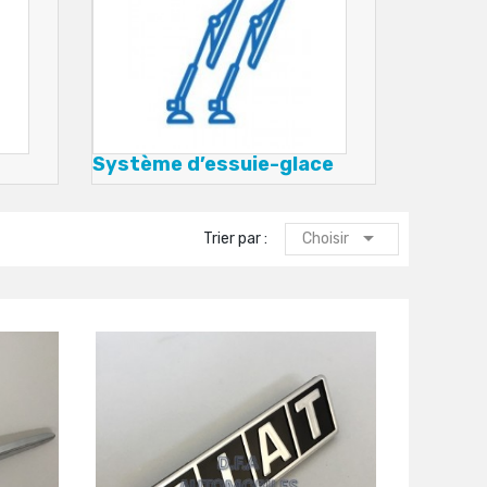
Système d’essuie-glace

Trier par :
Choisir