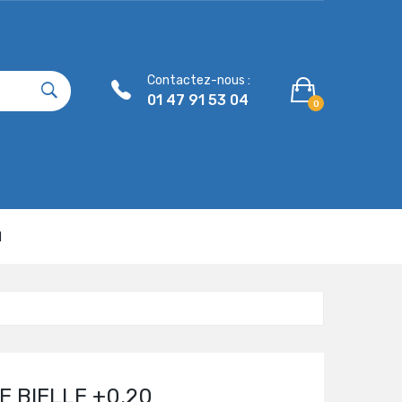
Contactez-nous :
01 47 91 53 04
0
N
E BIELLE +0.20