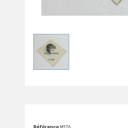
Référence
M176