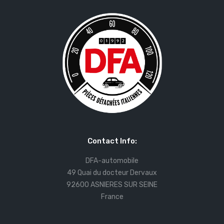
Contact Info:
DFA-automobile
49 Quai du docteur Dervaux
92600 ASNIERES SUR SEINE
France