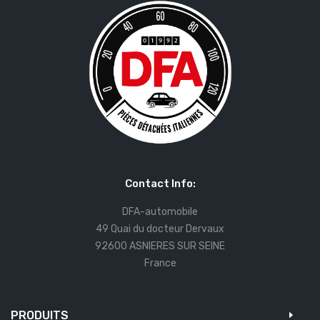
Contact Info:
DFA-automobile
49 Quai du docteur Dervaux
92600 ASNIERES SUR SEINE
France
PRODUITS