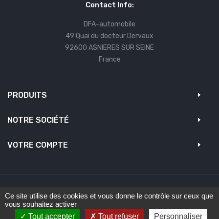
Contact Info:
DFA-automobile
49 Quai du docteur Dervaux
92600 ASNIERES SUR SEINE
France
PRODUITS
NOTRE SOCIÉTÉ
VOTRE COMPTE
Ce site utilise des cookies et vous donne le contrôle sur ceux que
vous souhaitez activer
Copyright © DFA Automobile -
Création Zedrimtim
Tout accepter
Tout refuser
Personnaliser